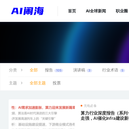
首页
AI全球新闻
职业圈
分类
全部
报告
演讲稿
行业术语
105
3
5
主题
全部主题
投票
充电必备
算力行业深度报告（系列
走强，AI催化Infra建设