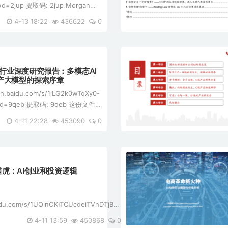
d=2jup 提取码: 2jup Morgan
24中国大陆薪酬指南关于Morgan
4-13 18:22
436622
0
up： [*]成立于2013年，总部位于中
布全球四大洲，拥有 ...
传媒行业深度研究报告：多模态AI
产大模型的探索序章
an.baidu.com/s/1iLG2k0wTqXy0-
wd=9qeb 提取码: 9qeb 这份文件是
关于传媒行业深度研究的报告，主
4-11 22:28
453090
0
的五重奏，国产大模型的探索序章”，
4月3 ...
-朱啸虎：AI创业和投资逻辑
aidu.com/s/1UQlnOKITCUcdeiTVnDTjBA?
文件是关于AI创业和投资逻
4-11 13:59
450868
0
要内容包括以下几个方面： [*]AI创业现