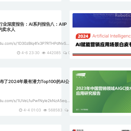
手级应用仍处于早期阶段，例如C ...
传媒行业深度报告：AI系列报告八：AIIP
的卖水人
aidu.com/s/1D30zBIq4fx3P7RTHPdNvSg?
件是一份关于AI在传媒行
4-6 23:30
442085
0
究报告，重点关注了AI多模态技术如何赋能
别是在视频生成、影视、游 ...
ts发布了2024年最有潜力Top100的AI公
aidu.com/s/1UVeLfuPwfNyIe2kNzA5eqw?
份文件提供了关于2024年
4-4 01:03
568583
0
智能初创公司的信息。以下是核心内容的整
hts AI 100 2024： [*]这 ...