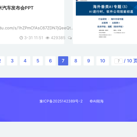
8小米汽车发布会PPT
aidu.com/s/1hZPmCfAsC67ZDN7jQeeQtA?
月28日，小米汽车SU7正
3-31 11:51
429385
0
格。上市4分钟，大定破万；上市7分钟，大
7分钟，大定破5万台！此外， ...
2
3
4
5
6
7
8
9
10
/ 10 
豫ICP备2025142389号-2
©AI闹海