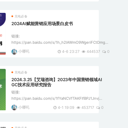
布。报告的核心内容包括： [*]AI技术 ...
充电必备
2024AI赋能营销应用场景白皮书
链接:
https://pan.baidu.com/s/1h_h2lAWmO9WgeriFCtDmgA?
pwd=2w1u 提取码: 2w1u 这份文件是一份关于AI在营销领
小哪吒
4-6 23:27
444537
0
域应用的白皮书，由爱点击集团iClick（NASDAQ:ICLK）发
布。文件详细介绍了AI技术如何赋能营销行业， ...
充电必备
2024.3.25【艾瑞咨询】2023年中国营销领域AI
GC技术应用研究报告
链接:
https://pan.baidu.com/s/1fYaNCVfTAKFlfBPJ1JnvjA?
pwd=5dsd 提取码: 5dsd 这份文件是一份由艾瑞咨询发
小哪吒
4-1 19:09
453717
0
布的关于2023年中国营销领域AIGC（人工智能生成内
容）技术应用的研究报告。报告主要探讨了AIGC技术在
...