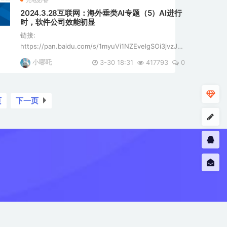
充电必备
2024.3.28互联网：海外垂类AI专题（5）AI进行
时，软件公司效能初显
链接:
https://pan.baidu.com/s/1myuVi1NZEvelgSOi3jvzJA?
pwd=iqfy 提取码: iqfy 这份文件是一份关于海外AI应用
小哪吒
3-30 18:31
417793
0
在软件公司中的发展和商业化进程的研究报告。以下是报
告的核心内容： [*]AI应用的商业化落地： [*]报 ...
页
下一页