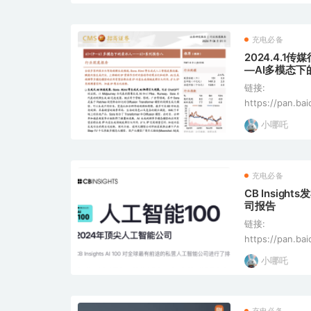
状： [*]C端杀
充电必备
2024.4.1
—AI多模态下
链接:
https://pan.b
pwd=7tgh 提取码: 7tgh 这份文
小哪吒
业应用的深度研
内容生成行业，特
充电必备
CB Insigh
司报告
链接:
https://pan.b
pwd=5en3 提取码: 5en3 这两
小哪吒
最有前景的人工
理： [*]CB Insig