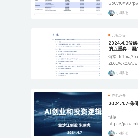
Gb0vf0x9Q?pw
Philips 20
小哪吒
Philips Gro
国。 [*]业务遍
充电必备
2024.4.3
的五重奏，国
链接: https://p
ZL6LXqk2A?p
华创证券发布的
小哪吒
题为“多模态AI
发布日期为2024年
充电必备
2024.4.7
链接:
https://pan.b
pwd=qx4n 提取码: qx4n 这份
小哪吒
辑的演讲资料，主