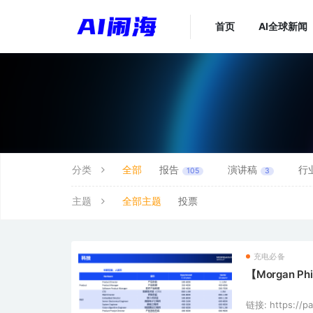
首页
AI全球新闻
分类
全部
报告
演讲稿
行
105
3
主题
全部主题
投票
充电必备
【Morgan P
链接: https://p