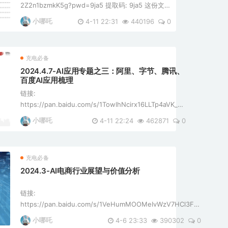
2Z2n1bzmkK5g?pwd=9ja5 提取码: 9ja5 这份文件
是国金证券发布的关于计算机行业研究的报告，主
小哪吒
4-11 22:31
440196
0
题为“如何实现AGI：大模型现状及发展路径展”，发
布日期为2024年4月3日。 ...
充电必备
2024.4.7-AI应用专题之三：阿里、字节、腾讯、
百度AI应用梳理
链接:
https://pan.baidu.com/s/1TowlhNcirx16LLTp4aVK_Q?
pwd=cydg 提取码: cydg 这份文件是一份关于国内头部
小哪吒
4-11 22:24
462871
0
互联网公司AI应用的研究报告，由国联证券传媒互联网研
究团队于2024年4月7日发布。报告主要梳理了阿里巴 ...
充电必备
2024.3-AI电商行业展望与价值分析
链接:
https://pan.baidu.com/s/1VeHumMOOMeIvWzV7HCl3FA?
pwd=67bf 提取码: 67bf 这份文件是一份关于AI在电商行业应
小哪吒
4-6 23:33
390302
0
用的展望与价值分析报告，由亿欧智库（EO Intelligence）发