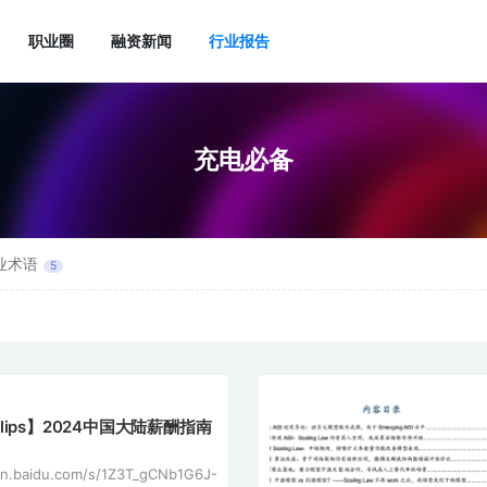
职业圈
融资新闻
行业报告
充电必备
业术语
5
hilips】2024中国大陆薪酬指南
an.baidu.com/s/1Z3T_gCNb1G6J-