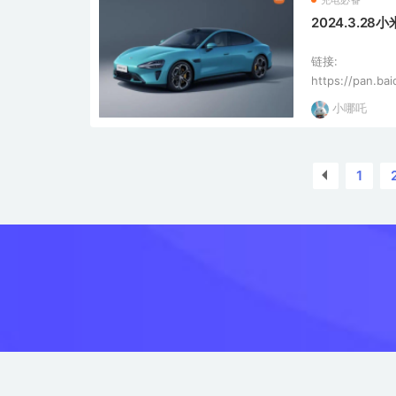
充电必备
2024.3.2
链接:
https://pan.b
pwd=xa9i 提取码: xa9i 2024年3
小哪吒
式上市并公布价
定破2万；上市2
1