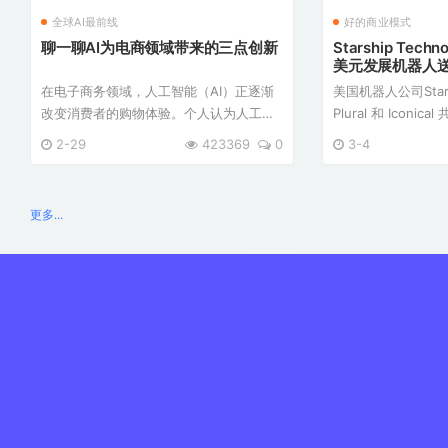
全球AI最前线
好的商业模式
聊一聊AI为电商领域带来的三点创新
Starship Tech
美元发展机器人
在电子商务领域，人工智能（AI）正逐渐
美国机器人公司Starsh
改变消费者的购物体验。个人认为人工智
Plural 和 Icon
能（AI）将在以下三个方面为电商带来更
中获得 9000 万美元。 这些资金
2-29
423369
0
3-4
优质的购物体验： 1. AI虚拟导购：聊天购
进Starship 在
买的新体验 AI虚拟导购是对话式人工智能
进步。 加上此次最
工具的新兴形式 ...
2014 年成立以 ...
更多...