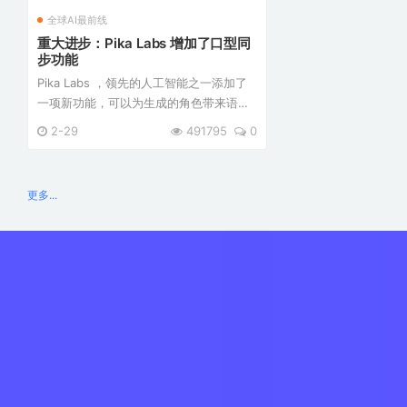
全球AI最前线
重大进步：Pika Labs 增加了口型同
步功能
Pika Labs ，领先的人工智能之一添加了
一项新功能，可以为生成的角色带来语
音。 新的Lip Sync功能可让您在生成的视
2-29
491795
0
频中的人们说话，并将他们的嘴唇动作与
声音同步。 在此之前视频制作者需要被迫
接受生成的视频中 ...
更多...