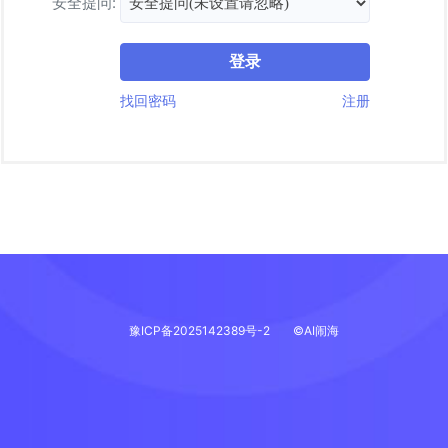
安全提问:
登录
找回密码
注册
豫ICP备2025142389号-2
©AI闹海