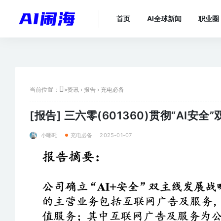
首页
AI全球新闻
职业圈
当前位置：
»
资讯
›
报告
›
充电必备
[报告]
三六零(601360)贯彻“AI安
小哪吒
2025-01-07
充电必备